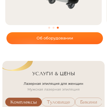
t
i
v
e
:
Об оборудовании
УСЛУГИ & ЦЕНЫ
Лазерная эпиляция для женщин
Мужская лазерная эпиляция
Комплексы
Туловище
Бикини