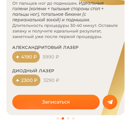
Пакет 3 — это ваше идеальное тело за 1 час!
Включает в себя:
бедра + голени + колени +
бикини тотальное с перианальной зоной +
дорожка + подмышки + подбородок + верхняя
губа.
Запишитесь на комплексную эпиляцию
прямо сейчас!
АЛЕКСАНДРИТОВЫЙ ЛАЗЕР
7200 ₽
10290 ₽
ДИОДНЫЙ ЛАЗЕР
3850 ₽
5490 ₽
Записаться