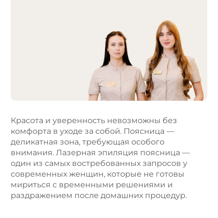
A
l
t
e
r
n
a
t
i
v
e
Красота и уверенность невозможны без
:
комфорта в уходе за собой. Поясница —
деликатная зона, требующая особого
внимания. Лазерная эпиляция поясница —
один из самых востребованных запросов у
современных женщин, которые не готовы
мириться с временными решениями и
раздражением после домашних процедур.