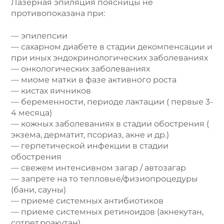
Лазерная эпиляция поясницы не
противопоказана при:
— эпилепсии
— сахарном диабете в стадии декомпенсации и
при иных эндокринологических заболеваниях
— онкологических заболеваниях
— миоме матки в фазе активного роста
— кистах яичников
— беременности, периоде лактации ( первые 3-
4 месяца)
— кожных заболеваниях в стадии обострения (
экзема, дерматит, псориаз, акне и др.)
— герпетической инфекции в стадии
обострения
— свежем интенсивном загар / автозагар
— запрете на то тепловые/физиопроцедуры
(бани, сауны)
— приеме системных антибиотиков
— приеме системных ретиноидов (акнекутан,
сотрет,роакутан)