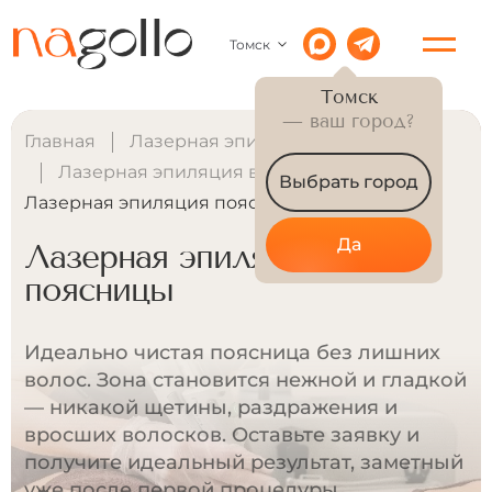
Томск
Томск
— ваш город?
Главная
Лазерная эпиляция для женщин
Лазерная эпиляция всего тела
Выбрать город
Лазерная эпиляция поясницы
Да
Лазерная эпиляция
поясницы
Идеально чистая поясница без лишних
волос. Зона становится нежной и гладкой
— никакой щетины, раздражения и
вросших волосков. Оставьте заявку и
получите идеальный результат, заметный
уже после первой процедуры.