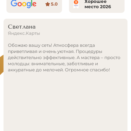
Хорошее
5.0
место 2026
Лана
Яндекс.Карты
Главный плюс для меня, отличное расположение
клиники. Да и припарковаться на соседней улице
не проблема.
Но больше всего впечатлил александритовый
лазер! Первый раз попробовала тут по акции, без
опыта, впечатлилась. Решила сравнить и пошла в
другую клинику (там якобы был Candela). Увы, это
был старый аппарат, не тот, что обещали.
Тут же стало ясно, куда идти! Вернулась сюда,
потому что комфорт и честность для меня важнее
всего.
Специалисты здесь тоже заслуживают похвалы:
очень тактичные и явно знают свое дело.
И спасибо отдельное за инициативу, что сами