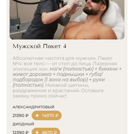
Мужской Пакет 4
Абсолютная чистота для мужчин. Пакет
№4: всё тело — от стоп до лица. Лазерная
эпиляция зон:
ноги (полностью) + бикини +
живот дорожка + подмышки + губа/
подбородок (1 зона на выбор) + руки
(полностью).
Никакой щетины,
раздражения и врастаний. Оставьте
заявку прямо сейчас!
АЛЕКСАНДРИТОВЫЙ
21390 ₽
14970 ₽
ДИОДНЫЙ
12390 ₽
8670 ₽