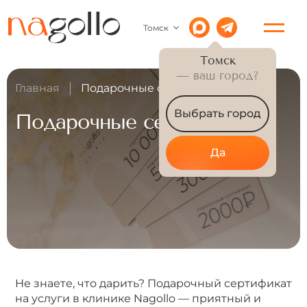
Томск
Томск
— ваш город?
Главная
Подарочные сертификаты
Выбрать город
Подарочные сертификаты
Да
Не знаете, что дарить? Подарочный сертификат
на услуги в клинике Nagollo — приятный и