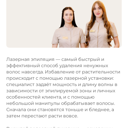
t
e
r
n
a
t
i
v
e
Лазерная эпиляция — самый быстрый и
:
эффективный способ удаления ненужных
волос навсегда. Избавление от растительности
происходит с помощью лазерной установки:
специалист задаёт мощность и длину волны в
зависимости от эпилируемой зоны и личных
особенностей клиента, и с помощью
небольшой манипулы обрабатывает волосы.
Сначала они становятся тоньше и бледнее, а
затем перестают расти вовсе.