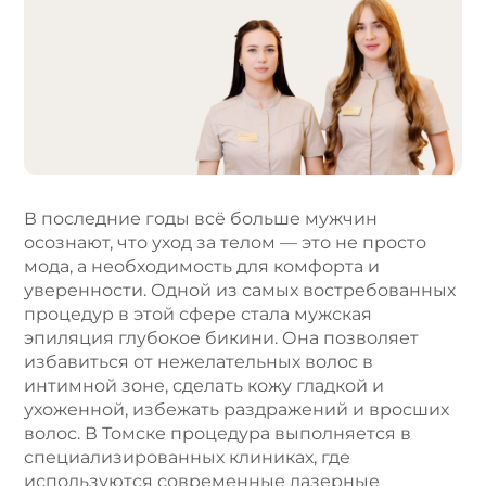
t
e
r
n
a
t
i
v
e
В последние годы всё больше мужчин
:
осознают, что уход за телом — это не просто
мода, а необходимость для комфорта и
уверенности. Одной из самых востребованных
процедур в этой сфере стала мужская
эпиляция глубокое бикини. Она позволяет
избавиться от нежелательных волос в
интимной зоне, сделать кожу гладкой и
ухоженной, избежать раздражений и вросших
волос. В Томске процедура выполняется в
специализированных клиниках, где
используются современные лазерные