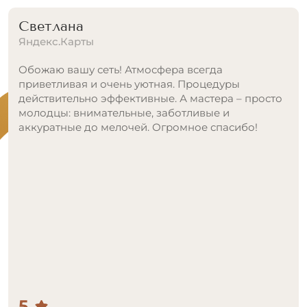
Лана
Яндекс.Карты
Главный плюс для меня, отличное расположение
клиники. Да и припарковаться на соседней улице
не проблема.
Но больше всего впечатлил александритовый
лазер! Первый раз попробовала тут по акции, без
опыта, впечатлилась. Решила сравнить и пошла в
другую клинику (там якобы был Candela). Увы, это
был старый аппарат, не тот, что обещали.
Тут же стало ясно, куда идти! Вернулась сюда,
потому что комфорт и честность для меня важнее
всего.
Специалисты здесь тоже заслуживают похвалы:
очень тактичные и явно знают свое дело.
И спасибо отдельное за инициативу, что сами
перезвонили и записали! Это очень ценно!
5