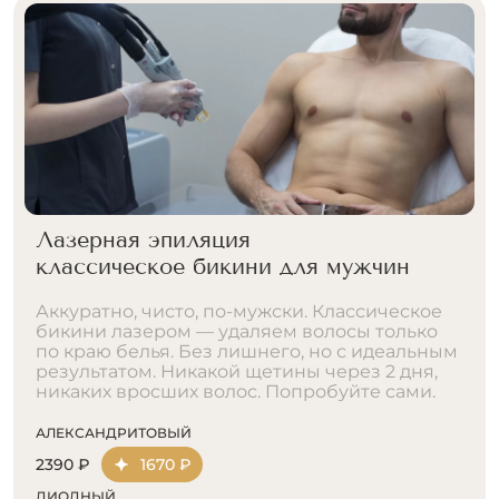
Лазерная эпиляция
классическое бикини для мужчин
Аккуратно, чисто, по-мужски. Классическое
бикини лазером — удаляем волосы только
по краю белья. Без лишнего, но с идеальным
результатом. Никакой щетины через 2 дня,
никаких вросших волос. Попробуйте сами.
АЛЕКСАНДРИТОВЫЙ
2390 ₽
1670 ₽
ДИОДНЫЙ