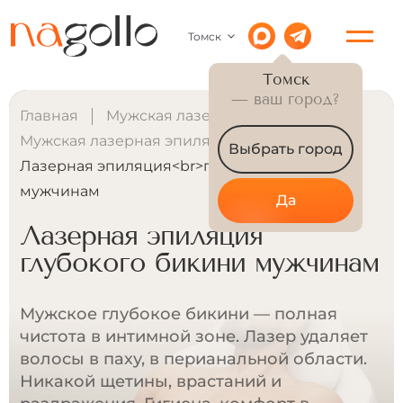
Томск
Томск
— ваш город?
Главная
Мужская лазерная эпиляция
Мужская лазерная эпиляция бикини
Выбрать город
Лазерная эпиляция<br>глубокого бикини
мужчинам
Да
Лазерная эпиляция
глубокого бикини мужчинам
Мужское глубокое бикини — полная
чистота в интимной зоне. Лазер удаляет
волосы в паху, в перианальной области.
Никакой щетины, врастаний и