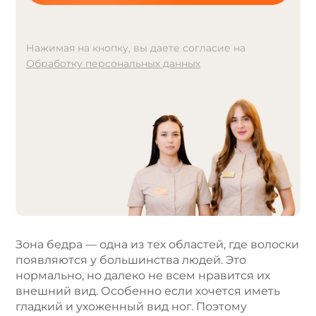
Нажимая на кнопку, вы даете согласие на
Обработку персональных данных
A
l
t
e
r
n
a
t
i
v
e
Зона бедра — одна из тех областей, где волоски
:
появляются у большинства людей. Это
нормально, но далеко не всем нравится их
внешний вид. Особенно если хочется иметь
гладкий и ухоженный вид ног. Поэтому