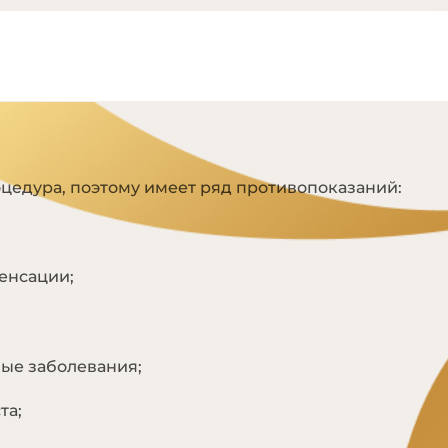
Я
цедура, поэтому имеет ряд противопоказаний:
енсации;
ые заболевания;
та;