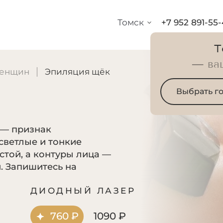
Томск
+7 952 891-55
Т
— ва
женщин
Эпиляция щёк
Выбрать г
 — признак
светлые и тонкие
стой, а контуры лица —
. Запишитесь на
Р
ДИОДНЫЙ ЛАЗЕР
760 ₽
1090 ₽