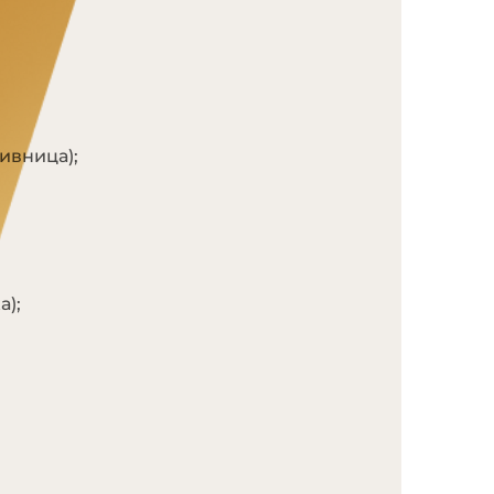
ивница);
а);