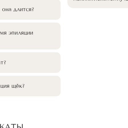
 она длится?
мя эпиляции
ат?
яция щёк?
ИКАТЫ