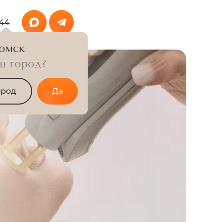
-44
омск
ш город?
ород
Да