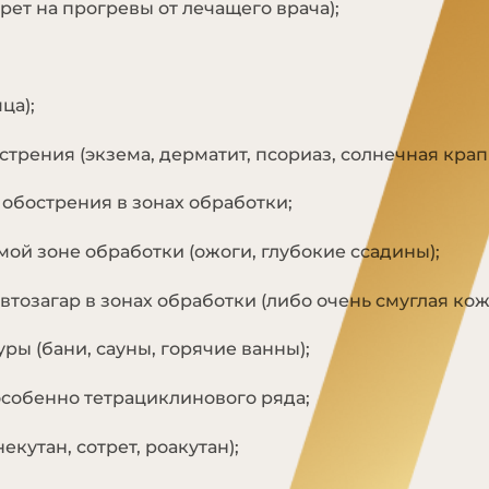
рет на прогревы от лечащего врача);
ца);
трения (экзема, дерматит, псориаз, солнечная крап
обострения в зонах обработки;
ой зоне обработки (ожоги, глубокие ссадины);
тозагар в зонах обработки (либо очень смуглая кож
ы (бани, сауны, горячие ванны);
собенно тетрациклинового ряда;
кутан, сотрет, роакутан);