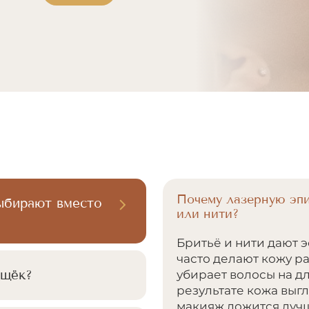
Почему лазерную эп
ыбирают вместо
или нити?
Бритьё и нити дают э
часто делают кожу р
 щёк?
убирает волосы на д
результате кожа выгл
макияж ложится луч