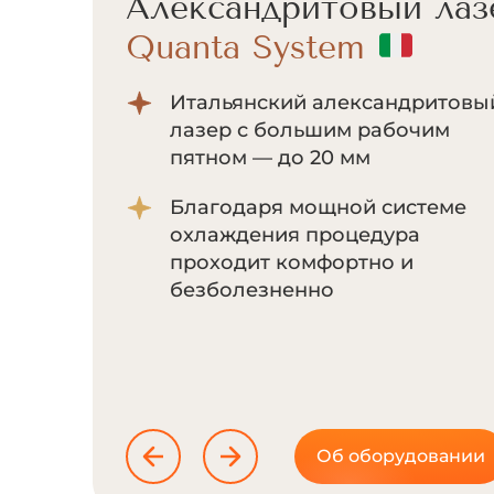
Александритовый лаз
Cunosure Apogee+
Отсутствие болевых ощущени
за счет мощной системы
охлаждения Zimmer;
Система ультракороткого
импульса позволяет
воздействовать на волоски
даже с минимальным
количеством пигмента
меланина;
Об оборудовании